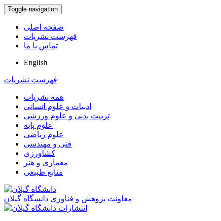
Toggle navigation
صفحه اصلی
فهرست نشریات
تماس با ما
English
فهرست نشریات
همه نشریات
ادبیات و علوم انسانی
تربیت بدنی و علوم ورزشی
علوم پایه
علوم ریاضی
فنی و مهندسی
کشاورزی
معماری و هنر
منابع طبیعی
معاونت پژوهش و فناوری دانشگاه گیلان