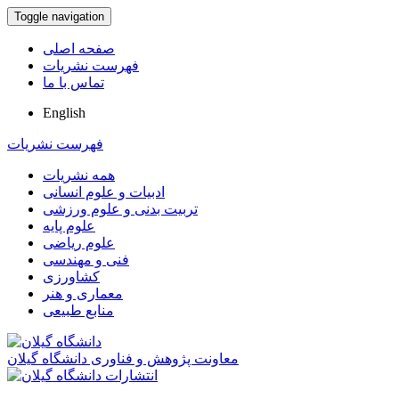
Toggle navigation
صفحه اصلی
فهرست نشریات
تماس با ما
English
فهرست نشریات
همه نشریات
ادبیات و علوم انسانی
تربیت بدنی و علوم ورزشی
علوم پایه
علوم ریاضی
فنی و مهندسی
کشاورزی
معماری و هنر
منابع طبیعی
معاونت پژوهش و فناوری دانشگاه گیلان