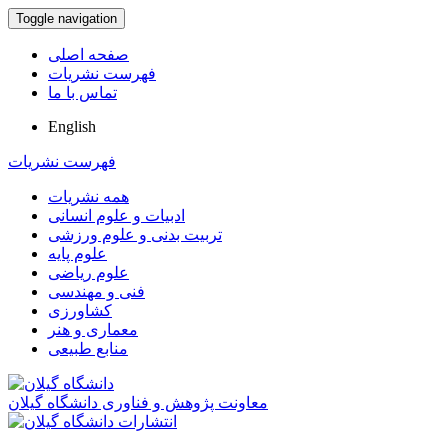
Toggle navigation
صفحه اصلی
فهرست نشریات
تماس با ما
English
فهرست نشریات
همه نشریات
ادبیات و علوم انسانی
تربیت بدنی و علوم ورزشی
علوم پایه
علوم ریاضی
فنی و مهندسی
کشاورزی
معماری و هنر
منابع طبیعی
معاونت پژوهش و فناوری دانشگاه گیلان