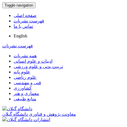
Toggle navigation
صفحه اصلی
فهرست نشریات
تماس با ما
English
فهرست نشریات
همه نشریات
ادبیات و علوم انسانی
تربیت بدنی و علوم ورزشی
علوم پایه
علوم ریاضی
فنی و مهندسی
کشاورزی
معماری و هنر
منابع طبیعی
معاونت پژوهش و فناوری دانشگاه گیلان