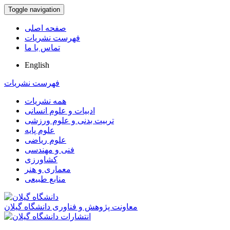
Toggle navigation
صفحه اصلی
فهرست نشریات
تماس با ما
English
فهرست نشریات
همه نشریات
ادبیات و علوم انسانی
تربیت بدنی و علوم ورزشی
علوم پایه
علوم ریاضی
فنی و مهندسی
کشاورزی
معماری و هنر
منابع طبیعی
معاونت پژوهش و فناوری دانشگاه گیلان