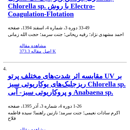
Chlorella sp. با روش Electro-
Coagulation-Flotation
33-49
دوره 3، شماره 4، اسفند 1394، صفحه
احمد مشهدی نژاد؛ رقیه ریحانی؛ جنت سرمد؛ حجت الله زمانی
مشاهده مقاله
373.3 K
اصل مقاله
4.
مقایسه اثر شدت‌های مختلف پرتو UV بر
ریزجلبک‌های یوکاریوتی سبز Chlorella sp.
و پروکاریوتی سبز- آبی Anabaena sp.
1-26
دوره 4، شماره 3، آذر 1395، صفحه
اکرم سادات نعیمی؛ جنت سرمد؛ نازنین راهنما؛ سیده فاطمه
فلاح
مشاهده مقاله