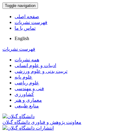
Toggle navigation
صفحه اصلی
فهرست نشریات
تماس با ما
English
فهرست نشریات
همه نشریات
ادبیات و علوم انسانی
تربیت بدنی و علوم ورزشی
علوم پایه
علوم ریاضی
فنی و مهندسی
کشاورزی
معماری و هنر
منابع طبیعی
معاونت پژوهش و فناوری دانشگاه گیلان