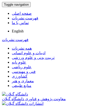
Toggle navigation
صفحه اصلی
فهرست نشریات
تماس با ما
English
فهرست نشریات
همه نشریات
ادبیات و علوم انسانی
تربیت بدنی و علوم ورزشی
علوم پایه
علوم ریاضی
فنی و مهندسی
کشاورزی
معماری و هنر
منابع طبیعی
معاونت پژوهش و فناوری دانشگاه گیلان