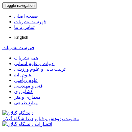
Toggle navigation
صفحه اصلی
فهرست نشریات
تماس با ما
English
فهرست نشریات
همه نشریات
ادبیات و علوم انسانی
تربیت بدنی و علوم ورزشی
علوم پایه
علوم ریاضی
فنی و مهندسی
کشاورزی
معماری و هنر
منابع طبیعی
معاونت پژوهش و فناوری دانشگاه گیلان