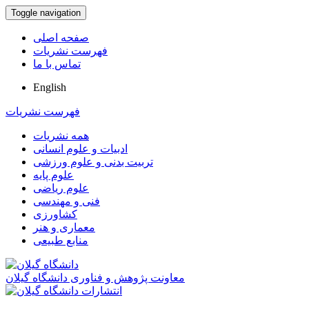
Toggle navigation
صفحه اصلی
فهرست نشریات
تماس با ما
English
فهرست نشریات
همه نشریات
ادبیات و علوم انسانی
تربیت بدنی و علوم ورزشی
علوم پایه
علوم ریاضی
فنی و مهندسی
کشاورزی
معماری و هنر
منابع طبیعی
معاونت پژوهش و فناوری دانشگاه گیلان