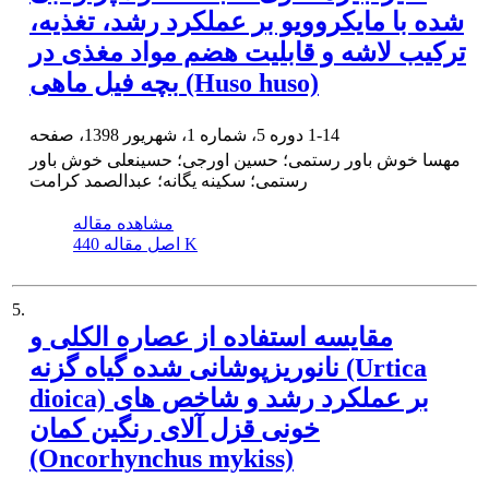
شده با مایکروویو بر عملکرد رشد، تغذیه،
ترکیب لاشه و قابلیت هضم مواد مغذی در
بچه فیل ماهی (Huso huso)
1-14
دوره 5، شماره 1، شهریور 1398، صفحه
مهسا خوش باور رستمی؛ حسین اورجی؛ حسینعلی خوش باور
رستمی؛ سکینه یگانه؛ عبدالصمد کرامت
مشاهده مقاله
440 K
اصل مقاله
5.
مقایسه استفاده از عصاره الکلی و
نانوریزپوشانی شده گیاه گزنه (Urtica
dioica) بر عملکرد رشد و شاخص های
خونی قزل آلای رنگین کمان
(Oncorhynchus mykiss)