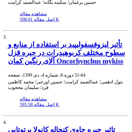
حسین برغمان؛ سکینه یگانه؛ عبدالصمد کرامت
مشاهده مقاله
508.61 K
اصل مقاله
3.
تأثیر لیزوفسفولیپید بر استفاده از منابع و
سطوح مختلف کربوهیدرات در جیره قزل
آلای رنگین کمان Oncorhynchus mykiss
51-64
دوره 6، شماره 4، دی 1399، صفحه
بتول ادهمی؛ عبدالصمد کرامت؛ حسین اورجی؛ محمد کاظمی
فرد؛ سلیمان محجوب
مشاهده مقاله
595.58 K
اصل مقاله
4.
تاثیر جیره حاوی کنجاله کانولا پرتوتابی