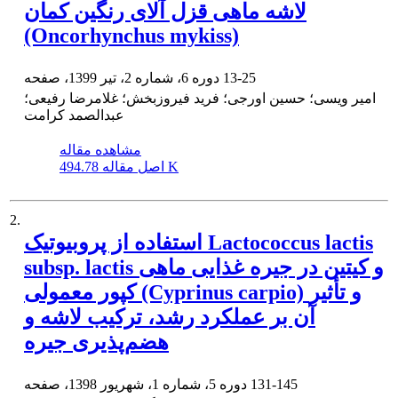
لاشه ماهی قزل آلای رنگین کمان
(Oncorhynchus mykiss)
13-25
دوره 6، شماره 2، تیر 1399، صفحه
امیر ویسی؛ حسین اورجی؛ فرید فیروزبخش؛ غلامرضا رفیعی؛
عبدالصمد کرامت
مشاهده مقاله
494.78 K
اصل مقاله
2.
استفاده از پروبیوتیک Lactococcus lactis
subsp. lactis و کیتین در جیره غذایی ماهی
کپور معمولی (Cyprinus carpio) و تأثیر
آن بر عملکرد رشد، ترکیب لاشه و
هضم‌پذیری جیره
131-145
دوره 5، شماره 1، شهریور 1398، صفحه