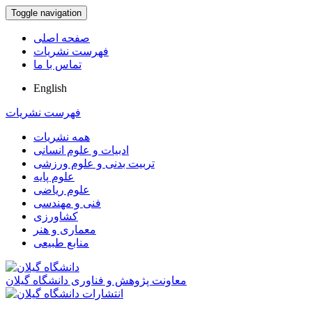
Toggle navigation
صفحه اصلی
فهرست نشریات
تماس با ما
English
فهرست نشریات
همه نشریات
ادبیات و علوم انسانی
تربیت بدنی و علوم ورزشی
علوم پایه
علوم ریاضی
فنی و مهندسی
کشاورزی
معماری و هنر
منابع طبیعی
معاونت پژوهش و فناوری دانشگاه گیلان