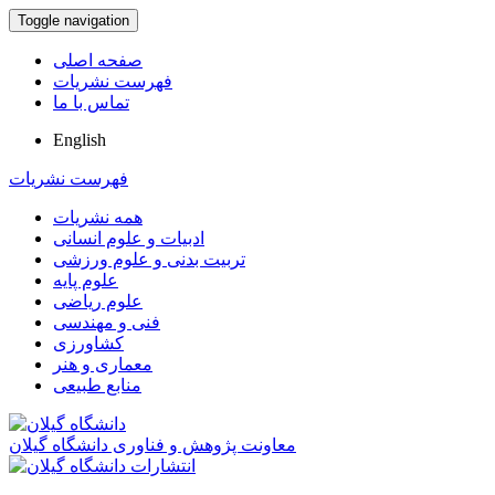
Toggle navigation
صفحه اصلی
فهرست نشریات
تماس با ما
English
فهرست نشریات
همه نشریات
ادبیات و علوم انسانی
تربیت بدنی و علوم ورزشی
علوم پایه
علوم ریاضی
فنی و مهندسی
کشاورزی
معماری و هنر
منابع طبیعی
معاونت پژوهش و فناوری دانشگاه گیلان