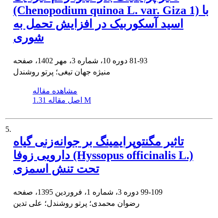
(Chenopodium quinoa L. var. Giza 1) با
اسید آسکوربیک در افزایش تحمل به
شوری
81-93
دوره 10، شماره 3، مهر 1402، صفحه
منیژه جهان تیغی؛ پرتو روشندل
مشاهده مقاله
1.31 M
اصل مقاله
5.
تاثیر مگنتوپرایمینگ بر جوانه‌زنی گیاه
دارویی زوفا (Hyssopus officinalis L.)
تحت تنش اسمزی
99-109
دوره 3، شماره 1، فروردین 1395، صفحه
رضوان محمدی؛ پرتو روشندل؛ علی تدین