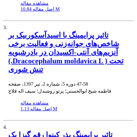
مشاهده مقاله
10.84 M
اصل مقاله
3.
تاثیر پرایمینگ با اسیدآسکوربیک بر
شاخص‌های جوانه‌زنی و فعالیت برخی
آنزیم‌های آنتی-اکسیدان در بادرشبویه
(.Dracocephalum moldavica L ) تحت
تنش شوری
47-58
دوره 5، شماره 2، تیر 1397، صفحه
فاطمه شیخ ابوالحسنی؛ پرتو روشندل؛ سیف اله فلاح
مشاهده مقاله
1.13 M
اصل مقاله
4.
تاثیر پرایمینگ بذر کینوا رقم گیزا یک