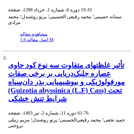
19-33
دوره 6، شماره 1، خرداد 1398، صفحه
سمانه حسینی؛ محمد رفیعی الحسینی؛ پرتو روشندل؛ محمد
مرادی
مشاهده مقاله
1.6 M
اصل مقاله
2.
تأثیر غلظتهای متفاوت سه نوع کود حاوی
عصاره جلبک‌دریایی بر برخی صفات
مورفولوژیکی و بیوشیمیایی بذر دان‌سیاه
(Guizotia abyssinica (L.F) Cass) تحت
شرایط تنش خشکی
61-76
دوره 11، شماره 2، تیر 1403، صفحه
حمید نجفی؛ محمد رفیعی‌الحسینی؛ پرتو روشندل؛ مریم زینلی
بروجنی